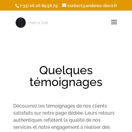
/* Ouvrir les icônes du footer dans une nouvelle fenêtre */
(+33) 06 26 89 58 79
contact@anderea-deco.fr
Quelques
témoignages
Découvrez les témoignages de nos clients
satisfaits sur notre page dédiée. Leurs retours
authentiques reflètent la qualité de nos
services et notre engagement à réaliser des