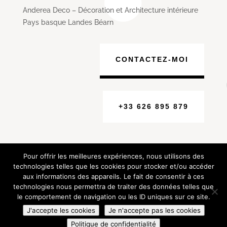
Anderea Deco – Décoration et Architecture intérieure
Pays basque Landes Béarn
CONTACTEZ-MOI
+33 626 895 879
Pour offrir les meilleures expériences, nous utilisons des
technologies telles que les cookies pour stocker et/ou accéder
aux informations des appareils. Le fait de consentir à ces
© Anderea Deco – Décoration intérieure Pays basque
technologies nous permettra de traiter des données telles que
Landes Béarn
le comportement de navigation ou les ID uniques sur ce site.
Mentions légales
Powered by Cotebasque.net
J'accepte les cookies
Je n'accepte pas les cookies
Politique de confidentialité
Politique de confidentialité