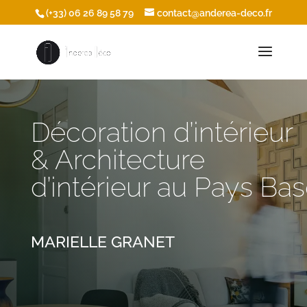
/* Ouvrir les icônes du footer dans une nouvelle fenêtre */
(+33) 06 26 89 58 79
contact@anderea-deco.fr
Décoration d’intérieur
& Architecture
d’intérieur au Pays Ba
MARIELLE GRANET