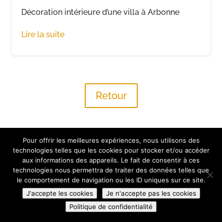
Décoration intérieure d’une villa à Arbonne
Lire la suite
Retour
Pour offrir les meilleures expériences, nous utilisons des
technologies telles que les cookies pour stocker et/ou accéder
aux informations des appareils. Le fait de consentir à ces
© Anderea Deco – Décoration intérieure Pays basque
technologies nous permettra de traiter des données telles que
Landes Béarn
le comportement de navigation ou les ID uniques sur ce site.
Mentions légales
Powered by Cotebasque.net
J'accepte les cookies
Je n'accepte pas les cookies
Politique de confidentialité
Politique de confidentialité