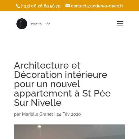
/* Ouvrir les icônes du footer dans une nouvelle fenêtre */
(+33) 06 26 89 58 79
contact@anderea-deco.fr
Architecture et
Décoration intérieure
pour un nouvel
appartement à St Pée
Sur Nivelle
par
Marielle Granet
|
24 Fév 2020