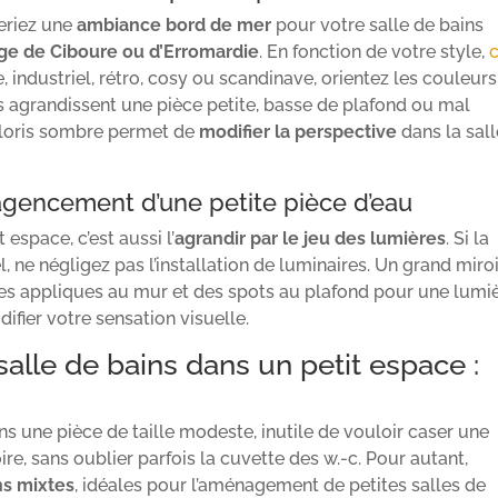
eriez une
ambiance bord de mer
pour votre salle de bains
ge de Ciboure ou d’Erromardie
. En fonction de votre style,
, industriel, rétro, cosy ou scandinave, orientez les couleurs
es agrandissent une pièce petite, basse de plafond ou mal
coloris sombre permet de
modifier la perspective
dans la sall
 agencement d’une petite pièce d’eau
espace, c’est aussi l’
agrandir par le jeu des lumières
. Si la
, ne négligez pas l’installation de luminaires. Un grand miro
es appliques au mur et des spots au plafond pour une lumi
ifier votre sensation visuelle.
le de bains dans un petit espace :
 une pièce de taille modeste, inutile de vouloir caser une
e, sans oublier parfois la cuvette des w.-c. Pour autant,
ns mixtes
, idéales pour l’aménagement de petites salles de