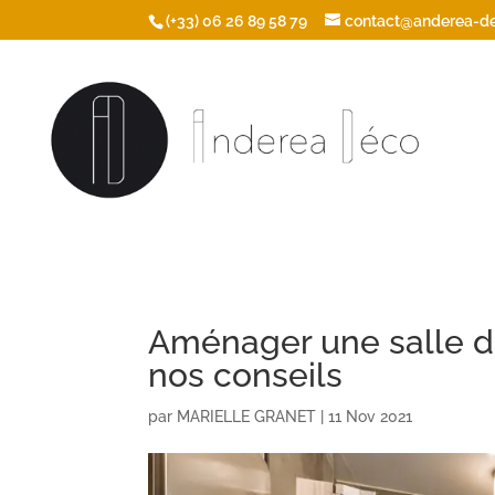
/* Ouvrir les icônes du footer dans une nouvelle fenêtre */
(+33) 06 26 89 58 79
contact@anderea-de
Aménager une salle de
nos conseils
par
MARIELLE GRANET
|
11 Nov 2021