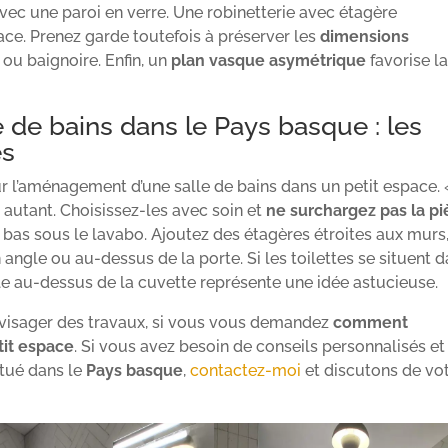
ec une paroi en verre. Une robinetterie avec étagère
ace. Prenez garde toutefois à préserver les
dimensions
ou baignoire. Enfin, un
plan vasque asymétrique
favorise l
 de bains dans le Pays basque : les
es
ur l’aménagement d’une salle de bains dans un petit espace.
 autant. Choisissez-les avec soin et
ne surchargez pas la p
bas sous le lavabo. Ajoutez des étagères étroites aux murs
angle ou au-dessus de la porte. Si les toilettes se situent 
le au-dessus de la cuvette représente une idée astucieuse.
nvisager des travaux, si vous vous demandez
comment
tit espace
. Si vous avez besoin de conseils personnalisés et
itué dans le
Pays basque
,
contactez-moi
et discutons de vo