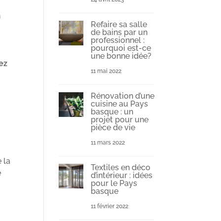
n
Refaire sa salle
de bains par un
professionnel :
pourquoi est-ce
une bonne idée?
ez
11 mai 2022
Rénovation d’une
cuisine au Pays
basque : un
projet pour une
pièce de vie
11 mars 2022
 la
Textiles en déco
e
d’intérieur : idées
pour le Pays
basque
11 février 2022