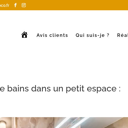
co.fr
A
Avis clients
Qui suis-je ?
Réa
c
c
u
e
i
l
 bains dans un petit espace :