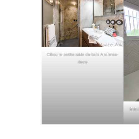
Ciboure petite salle de bain Anderea-
deco
Saint