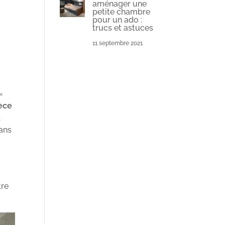
aménager une
petite chambre
pour un ado :
trucs et astuces
a
11 septembre 2021
 «
ièce
,
dans
tre