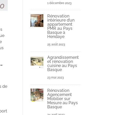
1 décembre 2023
Rénovation
intérieure d’un
appartement
PMR au Pays
us
Basque à
que
Hendaye
le
25 août 2023
us
Agrandissement
et rénovation
-
cuisine au Pays
Basque
23 mai 2023
s de
Rénovation
Agencement
Mobilier sur
Mesure au Pays
Basque
port
24 avril 2023