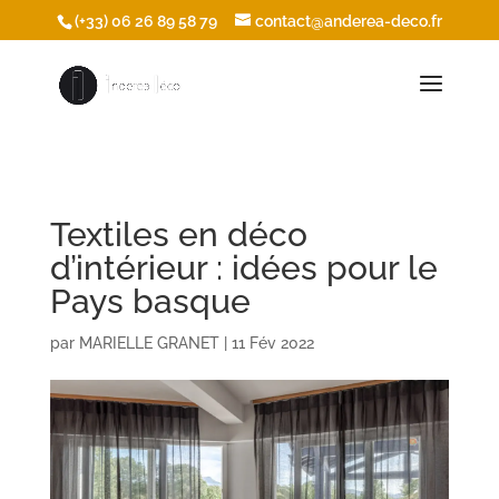
/* Ouvrir les icônes du footer dans une nouvelle fenêtre */
(+33) 06 26 89 58 79
contact@anderea-deco.fr
Textiles en déco
d’intérieur : idées pour le
Pays basque
par
MARIELLE GRANET
|
11 Fév 2022