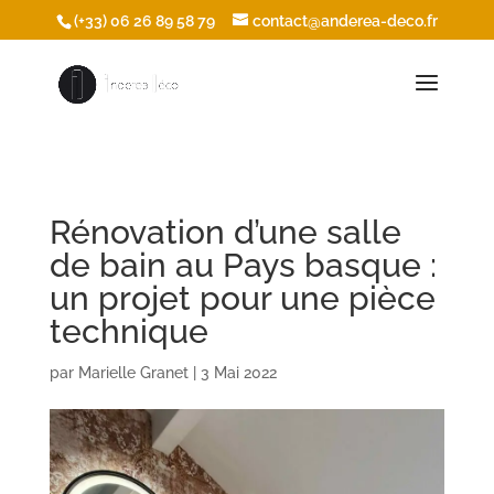
/* Ouvrir les icônes du footer dans une nouvelle fenêtre */
(+33) 06 26 89 58 79
contact@anderea-deco.fr
Rénovation d’une salle
de bain au Pays basque :
un projet pour une pièce
technique
par
Marielle Granet
|
3 Mai 2022