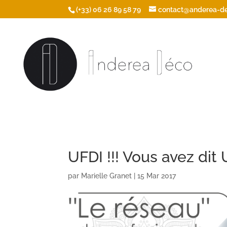
/* Ouvrir les icônes du footer dans une nouvelle fenêtre */
(+33) 06 26 89 58 79
contact@anderea-de
UFDI !!! Vous avez dit 
par
Marielle Granet
|
15 Mar 2017