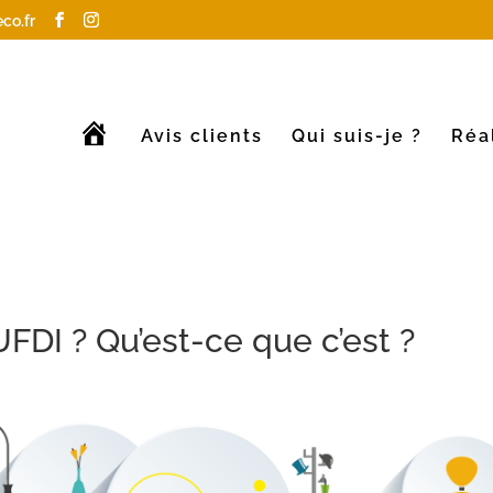
co.fr
A
Avis clients
Qui suis-je ?
Réa
c
c
u
e
i
l
UFDI ? Qu’est-ce que c’est ?