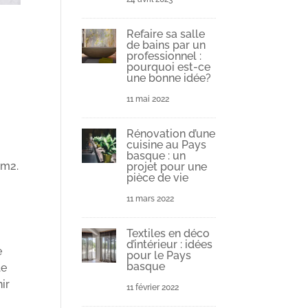
Refaire sa salle
de bains par un
professionnel :
pourquoi est-ce
une bonne idée?
11 mai 2022
Rénovation d’une
cuisine au Pays
basque : un
0m2.
projet pour une
pièce de vie
11 mars 2022
Textiles en déco
d’intérieur : idées
e
pour le Pays
basque
le
ir
11 février 2022