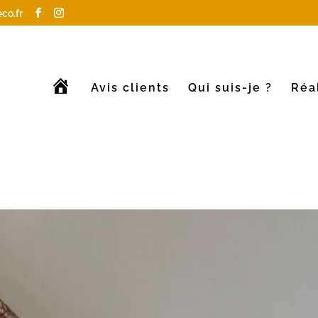
co.fr
A
Avis clients
Qui suis-je ?
Réa
c
c
u
e
i
l