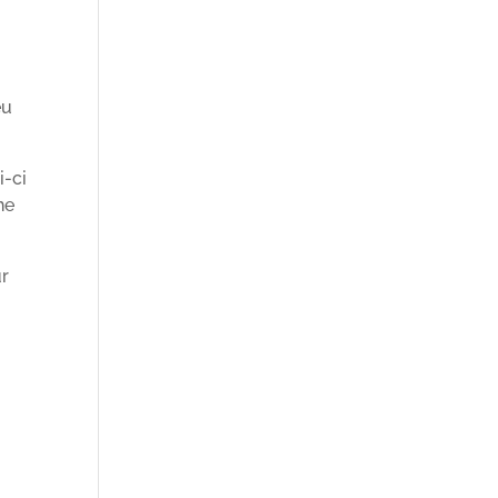
eu
i-ci
he
ur